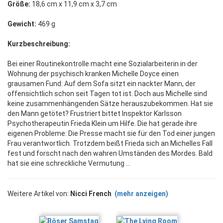
Größe:
18,6 cm x 11,9 cm x 3,7 cm
Gewicht:
469 g
Kurzbeschreibung:
Bei einer Routinekontrolle macht eine Sozialarbeiterin in der
Wohnung der psychisch kranken Michelle Doyce einen
grausamen Fund: Auf dem Sofa sitzt ein nackter Mann, der
offensichtlich schon seit Tagen tot ist. Doch aus Michelle sind
keine zusammenhängenden Sätze herauszubekommen. Hat sie
den Mann getötet? Frustriert bittet Inspektor Karlsson
Psychotherapeutin Frieda Klein um Hilfe. Die hat gerade ihre
eigenen Probleme: Die Presse macht sie für den Tod einer jungen
Frau verantwortlich. Trotzdem beißt Frieda sich an Michelles Fall
fest und forscht nach den wahren Umständen des Mordes. Bald
hat sie eine schreckliche Vermutung …
Weitere Artikel von:
Nicci French
(mehr anzeigen)