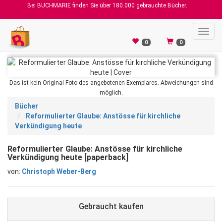
Bei BUCHMARIE finden Sie über 180.000 gebrauchte Bücher.
Toggl
navig
0
0
Das ist kein Original-Foto des angebotenen Exemplares. Abweichungen sind
möglich.
Bücher
Reformulierter Glaube: Anstösse für kirchliche
Verkündigung heute
Reformulierter Glaube: Anstösse für kirchliche
Verkündigung heute [paperback]
von:
Christoph Weber-Berg
Gebraucht kaufen