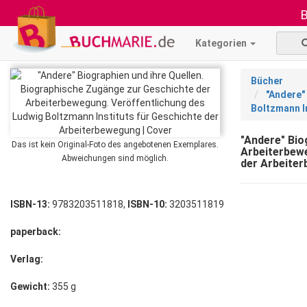
B
Kategorien
Bücher
"Andere"
Boltzmann I
"Andere" Bio
Das ist kein Original-Foto des angebotenen Exemplares.
Arbeiterbewe
Abweichungen sind möglich.
der Arbeite
ISBN-13:
9783203511818,
ISBN-10:
3203511819
paperback:
Verlag:
Gewicht:
355 g