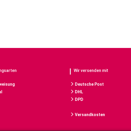
ngsarten
Wir versenden mit
weisung
Deutsche Post
l
DHL
DPD
Versandkosten