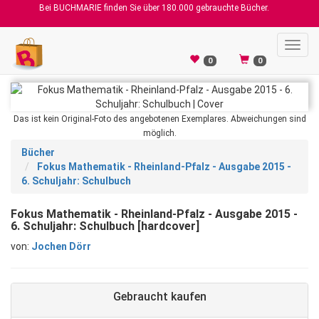
Bei BUCHMARIE finden Sie über 180.000 gebrauchte Bücher.
Toggl
navig
0
0
Das ist kein Original-Foto des angebotenen Exemplares. Abweichungen sind
möglich.
Bücher
Fokus Mathematik - Rheinland-Pfalz - Ausgabe 2015 -
6. Schuljahr: Schulbuch
Fokus Mathematik - Rheinland-Pfalz - Ausgabe 2015 -
6. Schuljahr: Schulbuch [hardcover]
von:
Jochen Dörr
Gebraucht kaufen