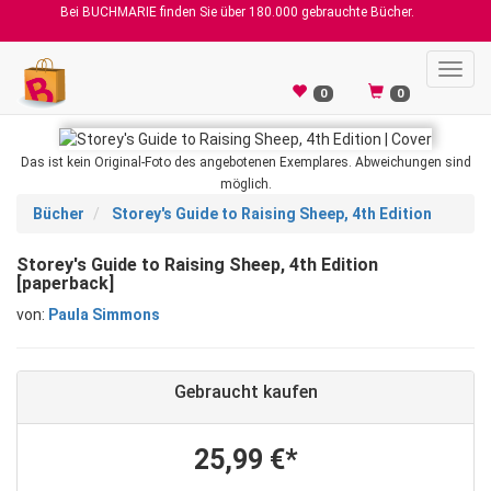
Bei BUCHMARIE finden Sie über 180.000 gebrauchte Bücher.
Toggl
navig
0
0
Das ist kein Original-Foto des angebotenen Exemplares. Abweichungen sind
möglich.
Bücher
Storey's Guide to Raising Sheep, 4th Edition
Storey's Guide to Raising Sheep, 4th Edition
[paperback]
von:
Paula Simmons
Gebraucht kaufen
25,99 €*