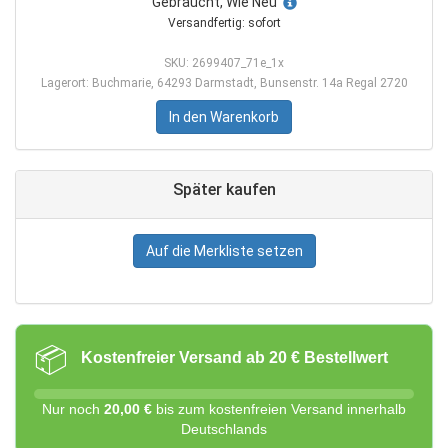
Gebraucht, Wie Neu
Versandfertig: sofort
SKU: 2699407_71e_1x
Lagerort: Buchmarie, 64293 Darmstadt, Bunsenstr. 14a Regal 2720
In den Warenkorb
Später kaufen
Auf die Merkliste setzen
📦
Kostenfreier Versand ab 20 € Bestellwert
Nur noch
20,00 €
bis zum kostenfreien Versand innerhalb
Deutschlands