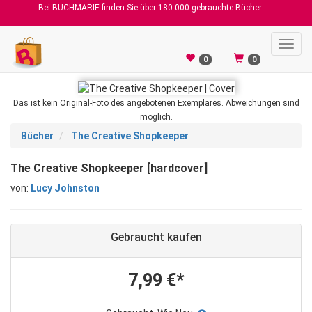
Bei BUCHMARIE finden Sie über 180.000 gebrauchte Bücher.
Toggl
navig
0
0
Das ist kein Original-Foto des angebotenen Exemplares. Abweichungen sind
möglich.
Bücher
The Creative Shopkeeper
The Creative Shopkeeper [hardcover]
von:
Lucy Johnston
Gebraucht kaufen
7,99 €*