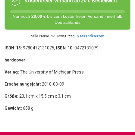
📦
Kostenfreier Versand ab 20 € Bestellwert
Nur noch
20,00 €
bis zum kostenfreien Versand innerhalb
Deutschlands
*alle Preise inkl. MwSt. zzgl.
Versandkosten
ISBN-13:
9780472131075,
ISBN-10:
0472131079
hardcover:
Verlag:
The University of Michigan Press
Erscheinungsjahr:
2018-08-09
Größe:
23,1 cm x 15,5 cm x 3,1 cm
Gewicht:
658 g