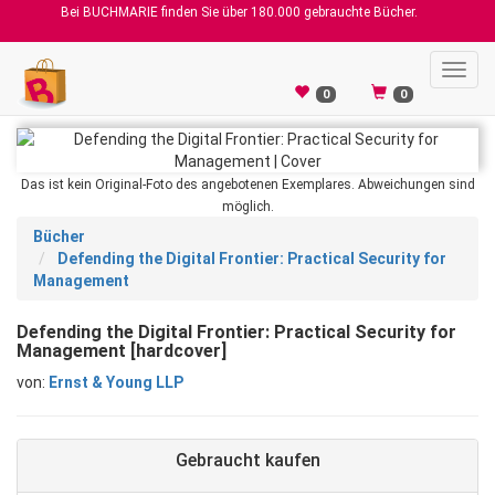
Bei BUCHMARIE finden Sie über 180.000 gebrauchte Bücher.
Toggl
navig
0
0
Das ist kein Original-Foto des angebotenen Exemplares. Abweichungen sind
möglich.
Bücher
Defending the Digital Frontier: Practical Security for
Management
Defending the Digital Frontier: Practical Security for
Management [hardcover]
von:
Ernst & Young LLP
Gebraucht kaufen