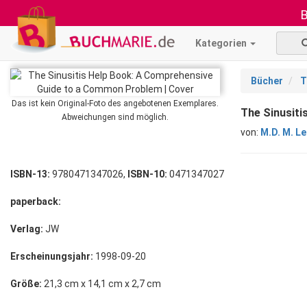
B
Kategorien
Bücher
T
Das ist kein Original-Foto des angebotenen Exemplares.
The Sinusit
Abweichungen sind möglich.
von:
M.D. M. Le
ISBN-13:
9780471347026,
ISBN-10:
0471347027
paperback:
Verlag:
JW
Erscheinungsjahr:
1998-09-20
Größe:
21,3 cm x 14,1 cm x 2,7 cm