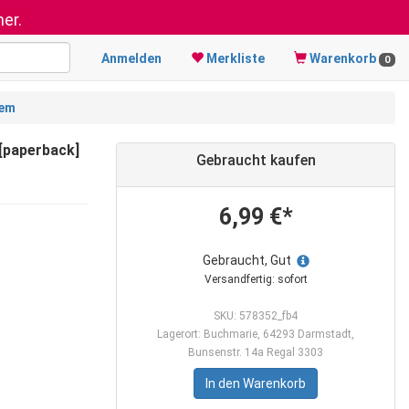
er.
Anmelden
Merkliste
Warenkorb
0
lem
[paperback]
Gebraucht kaufen
6,99 €*
Gebraucht, Gut
Versandfertig: sofort
SKU: 578352_fb4
Lagerort: Buchmarie, 64293 Darmstadt,
Bunsenstr. 14a Regal 3303
In den Warenkorb