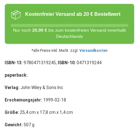
📦
Kostenfreier Versand ab 20 € Bestellwert
Nur noch
20,00 €
bis zum kostenfreien Versand innerhalb
Deutschlands
*alle Preise inkl. MwSt. zzgl.
Versandkosten
ISBN-13:
9780471319245,
ISBN-10:
0471319244
paperback:
Verlag:
John Wiley & Sons Inc
Erscheinungsjahr:
1999-02-18
Größe:
25,4 cm x 17,8 cm x 1,4 cm
Gewicht:
507 g