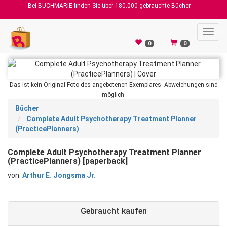
Bei BUCHMARIE finden Sie über 180.000 gebrauchte Bücher.
Toggl
navig
0
0
Das ist kein Original-Foto des angebotenen Exemplares. Abweichungen sind
möglich.
Bücher
Complete Adult Psychotherapy Treatment Planner
(PracticePlanners)
Complete Adult Psychotherapy Treatment Planner
(PracticePlanners) [paperback]
von:
Arthur E. Jongsma Jr.
Gebraucht kaufen