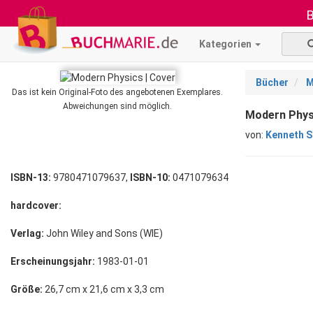
B
Kategorien
Bücher
M
Das ist kein Original-Foto des angebotenen Exemplares.
Abweichungen sind möglich.
Modern Phys
von:
Kenneth S
ISBN-13:
9780471079637,
ISBN-10:
0471079634
hardcover:
Verlag:
John Wiley and Sons (WIE)
Erscheinungsjahr:
1983-01-01
Größe:
26,7 cm x 21,6 cm x 3,3 cm