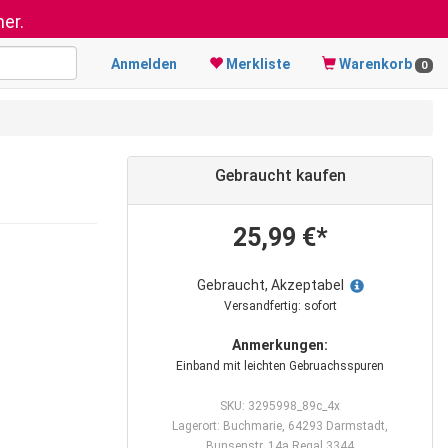
er.
Anmelden
Merkliste
Warenkorb
0
Gebraucht kaufen
25,99 €*
Gebraucht, Akzeptabel
Versandfertig: sofort
Anmerkungen:
Einband mit leichten Gebruachsspuren
SKU: 3295998_89c_4x
Lagerort: Buchmarie, 64293 Darmstadt,
Bunsenstr. 14a Regal 3344