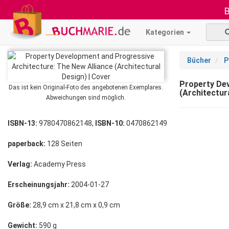
B
Kategorien
Bücher
P
Property Dev
Das ist kein Original-Foto des angebotenen Exemplares.
(Architectur
Abweichungen sind möglich.
ISBN-13:
9780470862148,
ISBN-10:
0470862149
paperback:
128 Seiten
Verlag:
Academy Press
Erscheinungsjahr:
2004-01-27
Größe:
28,9 cm x 21,8 cm x 0,9 cm
Gewicht:
590 g