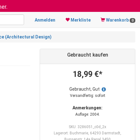
er.
Anmelden
Merkliste
Warenkorb
0
e (Architectural Design)
Gebraucht kaufen
18,99 €*
Gebraucht, Gut
Versandfertig: sofort
Anmerkungen:
Auflage: 2004.
SKU: 3286051_c0d_2x
Lagerort: Buchmarie, 64293 Darmstadt,
Bunsenstr. 14a Regal 3450