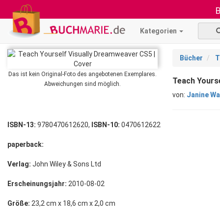
B
Kategorien
Bücher
T
Das ist kein Original-Foto des angebotenen Exemplares.
Teach Yourse
Abweichungen sind möglich.
von:
Janine Wa
ISBN-13:
9780470612620,
ISBN-10:
0470612622
paperback:
Verlag:
John Wiley & Sons Ltd
Erscheinungsjahr:
2010-08-02
Größe:
23,2 cm x 18,6 cm x 2,0 cm