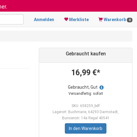
er.
Anmelden
Merkliste
Warenkorb
0
Gebraucht kaufen
16,99 €*
Gebraucht, Gut
Versandfertig: sofort
SKU: 658259_bdf
Lagerort: Buchmarie, 64293 Darmstadt,
Bunsenstr. 14a Regal 40541
In den Warenkorb