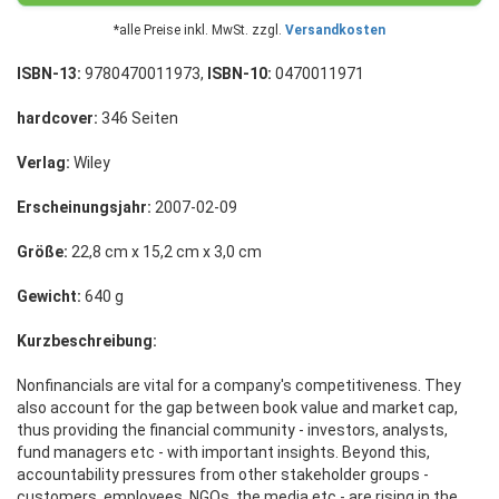
*alle Preise inkl. MwSt. zzgl.
Versandkosten
ISBN-13:
9780470011973,
ISBN-10:
0470011971
hardcover:
346 Seiten
Verlag:
Wiley
Erscheinungsjahr:
2007-02-09
Größe:
22,8 cm x 15,2 cm x 3,0 cm
Gewicht:
640 g
Kurzbeschreibung:
Nonfinancials are vital for a company's competitiveness. They
also account for the gap between book value and market cap,
thus providing the financial community - investors, analysts,
fund managers etc - with important insights. Beyond this,
accountability pressures from other stakeholder groups -
customers, employees, NGOs, the media etc - are rising in the