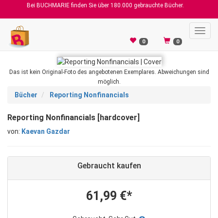
Bei BUCHMARIE finden Sie über 180.000 gebrauchte Bücher.
Toggl
navig
0
0
Das ist kein Original-Foto des angebotenen Exemplares. Abweichungen sind
möglich.
Bücher
Reporting Nonfinancials
Reporting Nonfinancials [hardcover]
von:
Kaevan Gazdar
Gebraucht kaufen
61,99 €*