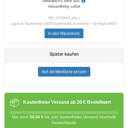
Gebraucht, Sehr Gut
Versandfertig: sofort
SKU: 3708653_e9e_x
Lagerort: Buchmarie, 64293 Darmstadt, Bunsenstr. 14a Regal 49003
In den Warenkorb
Später kaufen
Auf die Merkliste setzen
📦
Kostenfreier Versand ab 20 € Bestellwert
Nur noch
20,00 €
bis zum kostenfreien Versand innerhalb
Deutschlands