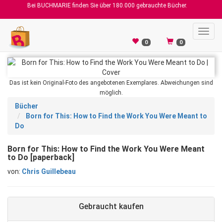
Bei BUCHMARIE finden Sie über 180.000 gebrauchte Bücher.
Toggl
navig
0
0
Das ist kein Original-Foto des angebotenen Exemplares. Abweichungen sind
möglich.
Bücher
Born for This: How to Find the Work You Were Meant to
Do
Born for This: How to Find the Work You Were Meant
to Do [paperback]
von:
Chris Guillebeau
Gebraucht kaufen