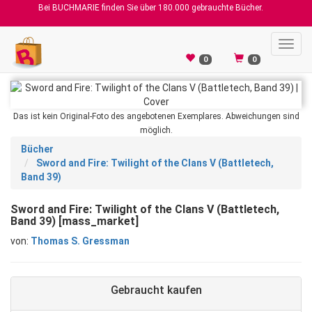
Bei BUCHMARIE finden Sie über 180.000 gebrauchte Bücher.
Toggl
navig
0
0
Das ist kein Original-Foto des angebotenen Exemplares. Abweichungen sind
möglich.
Bücher
Sword and Fire: Twilight of the Clans V (Battletech,
Band 39)
Sword and Fire: Twilight of the Clans V (Battletech,
Band 39) [mass_market]
von:
Thomas S. Gressman
Gebraucht kaufen