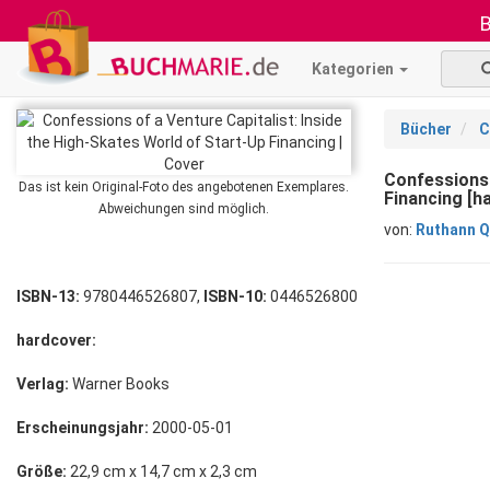
B
Kategorien
Bücher
C
Confessions 
Das ist kein Original-Foto des angebotenen Exemplares.
Financing [h
Abweichungen sind möglich.
von:
Ruthann Q
ISBN-13:
9780446526807,
ISBN-10:
0446526800
hardcover:
Verlag:
Warner Books
Erscheinungsjahr:
2000-05-01
Größe:
22,9 cm x 14,7 cm x 2,3 cm