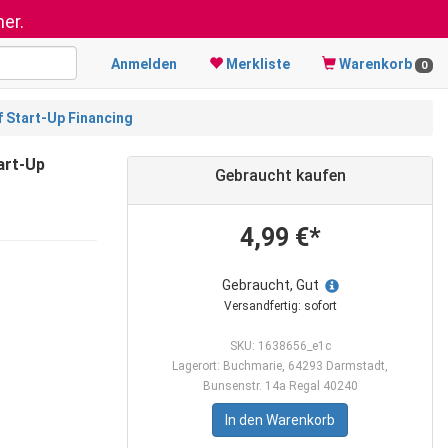
er.
Anmelden
Merkliste
Warenkorb
0
f Start-Up Financing
art-Up
Gebraucht kaufen
4,99 €*
Gebraucht, Gut
Versandfertig: sofort
SKU: 1638656_e1c
Lagerort: Buchmarie, 64293 Darmstadt,
Bunsenstr. 14a Regal 40240
In den Warenkorb