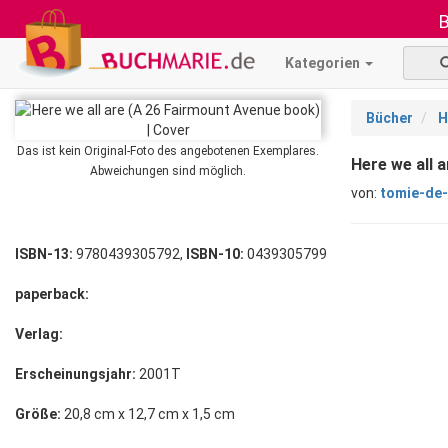
B
Kategorien
Bücher
H
Das ist kein Original-Foto des angebotenen Exemplares.
Here we all 
Abweichungen sind möglich.
von:
tomie-de-
ISBN-13:
9780439305792,
ISBN-10:
0439305799
paperback:
Verlag:
Erscheinungsjahr:
2001T
Größe:
20,8 cm x 12,7 cm x 1,5 cm