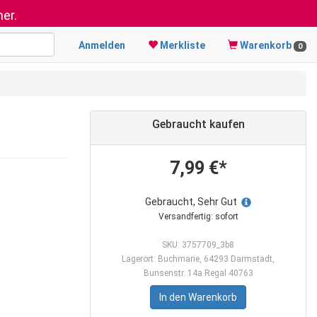
er.
Anmelden
Merkliste
Warenkorb
0
Gebraucht kaufen
7,99 €*
Gebraucht, Sehr Gut
Versandfertig: sofort
SKU: 3757709_3b8
Lagerort: Buchmarie, 64293 Darmstadt,
Bunsenstr. 14a Regal 40763
In den Warenkorb