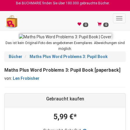
Bei BUCHMARIE finden Sie über 180.000 gebrauchte Bücher.
Toggl
navig
0
0
Das ist kein Original-Foto des angebotenen Exemplares. Abweichungen sind
möglich.
Bücher
Maths Plus Word Problems 3: Pupil Book
Maths Plus Word Problems 3: Pupil Book [paperback]
von:
Len Frobisher
Gebraucht kaufen
5,99 €*