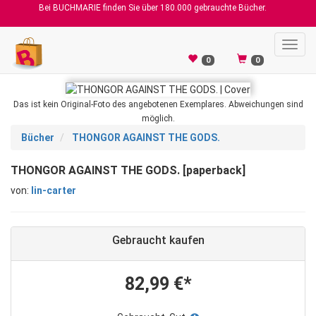
Bei BUCHMARIE finden Sie über 180.000 gebrauchte Bücher.
Toggl
navig
0
0
Das ist kein Original-Foto des angebotenen Exemplares. Abweichungen sind
möglich.
Bücher
THONGOR AGAINST THE GODS.
THONGOR AGAINST THE GODS. [paperback]
von:
lin-carter
Gebraucht kaufen
82,99 €*