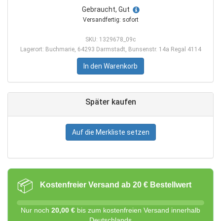
Gebraucht, Gut
Versandfertig: sofort
SKU: 1329678_09c
Lagerort: Buchmarie, 64293 Darmstadt, Bunsenstr. 14a Regal 4114
In den Warenkorb
Später kaufen
Auf die Merkliste setzen
📦
Kostenfreier Versand ab 20 € Bestellwert
Nur noch
20,00 €
bis zum kostenfreien Versand innerhalb
Deutschlands