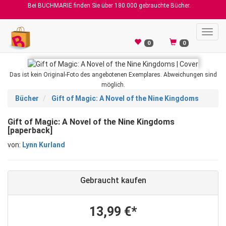
Bei BUCHMARIE finden Sie über 180.000 gebrauchte Bücher.
Toggl
navig
0
0
Das ist kein Original-Foto des angebotenen Exemplares. Abweichungen sind
möglich.
Bücher
Gift of Magic: A Novel of the Nine Kingdoms
Gift of Magic: A Novel of the Nine Kingdoms
[paperback]
von:
Lynn Kurland
Gebraucht kaufen
13,99 €*