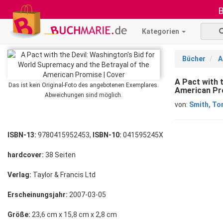
B
Kategorien
Bücher
A
A Pact with 
Das ist kein Original-Foto des angebotenen Exemplares.
American Pr
Abweichungen sind möglich.
von:
Smith, To
ISBN-13:
9780415952453,
ISBN-10:
041595245X
hardcover:
38 Seiten
Verlag:
Taylor & Francis Ltd
Erscheinungsjahr:
2007-03-05
Größe:
23,6 cm x 15,8 cm x 2,8 cm