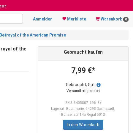
er.
Anmelden
Merkliste
Warenkorb
0
 Betrayal of the American Promise
rayal of the
Gebraucht kaufen
7,99 €*
Gebraucht, Gut
Versandfertig: sofort
SKU: 3405807_696_3x
Lagerort: Buchmarie, 64293 Darmstadt,
Bunsenstr. 14a Regal 5012
In den Warenkorb