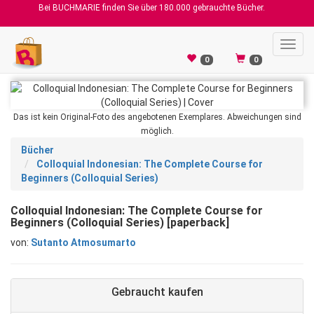
Bei BUCHMARIE finden Sie über 180.000 gebrauchte Bücher.
Toggl
navig
0
0
Das ist kein Original-Foto des angebotenen Exemplares. Abweichungen sind
möglich.
Bücher
Colloquial Indonesian: The Complete Course for
Beginners (Colloquial Series)
Colloquial Indonesian: The Complete Course for
Beginners (Colloquial Series) [paperback]
von:
Sutanto Atmosumarto
Gebraucht kaufen