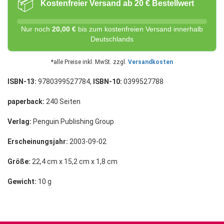
📦
Kostenfreier Versand ab 20 € Bestellwert
Nur noch
20,00 €
bis zum kostenfreien Versand innerhalb
Deutschlands
*alle Preise inkl. MwSt. zzgl.
Versandkosten
ISBN-13:
9780399527784,
ISBN-10:
0399527788
paperback:
240 Seiten
Verlag:
Penguin Publishing Group
Erscheinungsjahr:
2003-09-02
Größe:
22,4 cm x 15,2 cm x 1,8 cm
Gewicht:
10 g