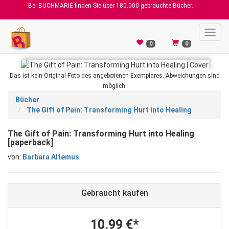
Bei BUCHMARIE finden Sie über 180.000 gebrauchte Bücher.
Toggl
navig
0
0
Das ist kein Original-Foto des angebotenen Exemplares. Abweichungen sind
möglich.
Bücher
The Gift of Pain: Transforming Hurt into Healing
The Gift of Pain: Transforming Hurt into Healing
[paperback]
von:
Barbara Altemus
Gebraucht kaufen
10,99 €*