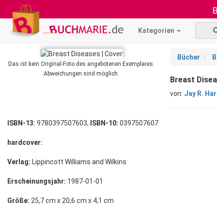
B
Kategorien
Bücher
B
Das ist kein Original-Foto des angebotenen Exemplares.
Abweichungen sind möglich.
Breast Disea
von:
Jay R. Har
ISBN-13:
9780397507603,
ISBN-10:
0397507607
hardcover:
Verlag:
Lippincott Williams and Wilkins
Erscheinungsjahr:
1987-01-01
Größe:
25,7 cm x 20,6 cm x 4,1 cm