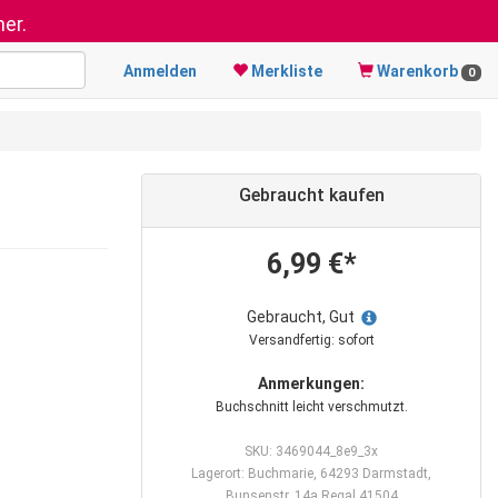
er.
Anmelden
Merkliste
Warenkorb
0
Gebraucht kaufen
6,99 €*
Gebraucht, Gut
Versandfertig: sofort
Anmerkungen:
Buchschnitt leicht verschmutzt.
SKU: 3469044_8e9_3x
Lagerort: Buchmarie, 64293 Darmstadt,
Bunsenstr. 14a Regal 41504