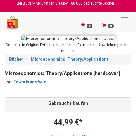
Bei BUCHMARIE finden Sie über 180.000 gebrauchte Bücher.
Toggl
navig
0
0
Das ist kein Original-Foto des angebotenen Exemplares. Abweichungen sind
möglich.
Bücher
Microeconomics: Theory/Applications
Microeconomics: Theory/Applications [hardcover]
von:
Edwin Mansfield
Gebraucht kaufen
44,99 €*