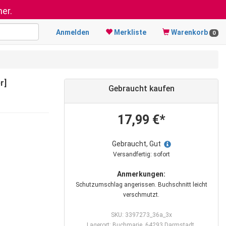
er.
Anmelden
Merkliste
Warenkorb
0
r]
Gebraucht kaufen
17,99 €*
Gebraucht, Gut
Versandfertig: sofort
Anmerkungen:
Schutzumschlag angerissen. Buchschnitt leicht
verschmutzt.
SKU: 3397273_36a_3x
Lagerort: Buchmarie, 64293 Darmstadt,