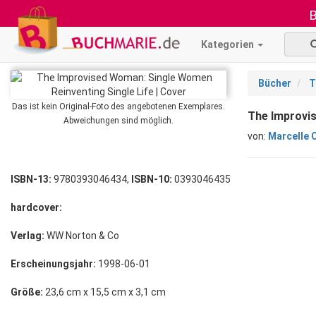
B
Kategorien
Bücher
T
Das ist kein Original-Foto des angebotenen Exemplares.
The Improvis
Abweichungen sind möglich.
von:
Marcelle 
ISBN-13:
9780393046434,
ISBN-10:
0393046435
hardcover:
Verlag:
WW Norton & Co
Erscheinungsjahr:
1998-06-01
Größe:
23,6 cm x 15,5 cm x 3,1 cm