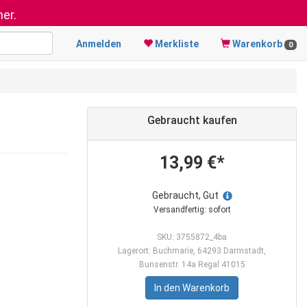
er.
Anmelden
Merkliste
Warenkorb
0
Gebraucht kaufen
13,99 €*
Gebraucht, Gut
Versandfertig: sofort
SKU: 3755872_4ba
Lagerort: Buchmarie, 64293 Darmstadt,
Bunsenstr. 14a Regal 41015
In den Warenkorb