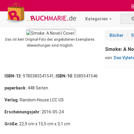
B
Kategorien
Bücher
S
Das ist kein Original-Foto des angebotenen Exemplares.
Abweichungen sind möglich.
Smoke: A No
von:
Dan Vylet
ISBN-13:
9780385541541,
ISBN-10:
0385541546
paperback:
448 Seiten
Verlag:
Random House LCC US
Erscheinungsjahr:
2016-05-24
Größe:
22,9 cm x 15,5 cm x 3,1 cm