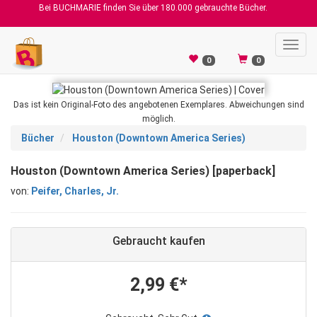
Bei BUCHMARIE finden Sie über 180.000 gebrauchte Bücher.
Toggl
navig
0
0
Das ist kein Original-Foto des angebotenen Exemplares. Abweichungen sind
möglich.
Bücher
Houston (Downtown America Series)
Houston (Downtown America Series) [paperback]
von:
Peifer, Charles, Jr.
Gebraucht kaufen
2,99 €*