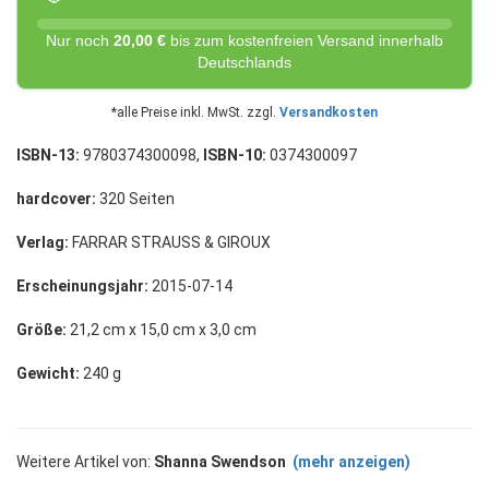
Nur noch
20,00 €
bis zum kostenfreien Versand innerhalb
Deutschlands
*alle Preise inkl. MwSt. zzgl.
Versandkosten
ISBN-13:
9780374300098,
ISBN-10:
0374300097
hardcover:
320 Seiten
Verlag:
FARRAR STRAUSS & GIROUX
Erscheinungsjahr:
2015-07-14
Größe:
21,2 cm x 15,0 cm x 3,0 cm
Gewicht:
240 g
Weitere Artikel von:
Shanna Swendson
(mehr anzeigen)