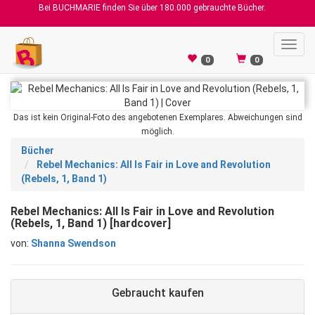
Bei BUCHMARIE finden Sie über 180.000 gebrauchte Bücher.
Toggl
navig
0
0
Das ist kein Original-Foto des angebotenen Exemplares. Abweichungen sind
möglich.
Bücher
Rebel Mechanics: All Is Fair in Love and Revolution
(Rebels, 1, Band 1)
Rebel Mechanics: All Is Fair in Love and Revolution
(Rebels, 1, Band 1) [hardcover]
von:
Shanna Swendson
Gebraucht kaufen