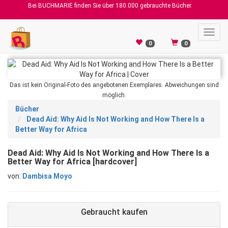
Bei BUCHMARIE finden Sie über 180.000 gebrauchte Bücher.
Toggl
navig
0
0
Das ist kein Original-Foto des angebotenen Exemplares. Abweichungen sind
möglich.
Bücher
Dead Aid: Why Aid Is Not Working and How There Is a
Better Way for Africa
Dead Aid: Why Aid Is Not Working and How There Is a
Better Way for Africa [hardcover]
von:
Dambisa Moyo
Gebraucht kaufen