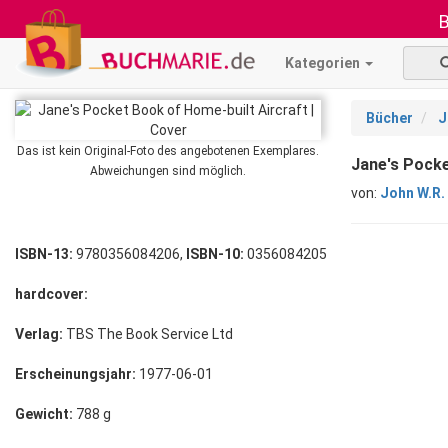
B
Kategorien
Bücher
J
Das ist kein Original-Foto des angebotenen Exemplares.
Jane's Pocke
Abweichungen sind möglich.
von:
John W.R.
ISBN-13:
9780356084206,
ISBN-10:
0356084205
hardcover:
Verlag:
TBS The Book Service Ltd
Erscheinungsjahr:
1977-06-01
Gewicht:
788 g