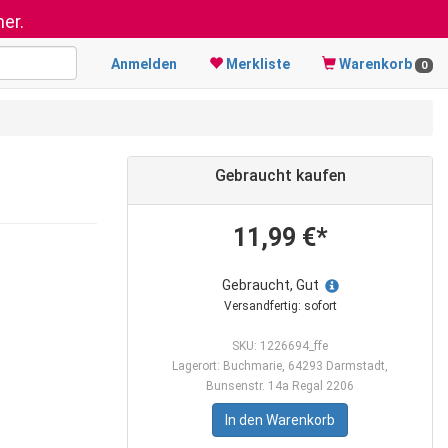
er.
Anmelden
Merkliste
Warenkorb
0
Gebraucht kaufen
11,99 €*
Gebraucht, Gut
Versandfertig: sofort
SKU: 1226694_ffe
Lagerort: Buchmarie, 64293 Darmstadt,
Bunsenstr. 14a Regal 2206
In den Warenkorb