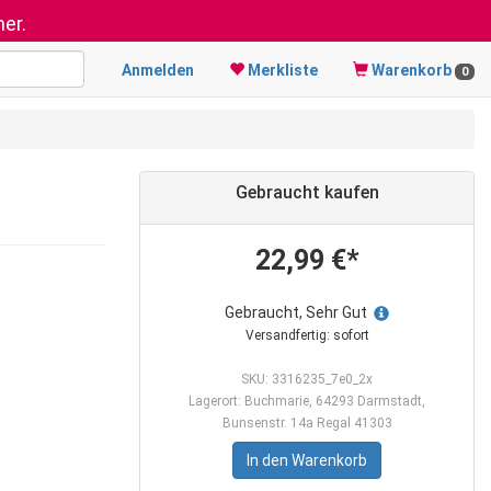
er.
Anmelden
Merkliste
Warenkorb
0
Gebraucht kaufen
22,99 €*
Gebraucht, Sehr Gut
Versandfertig: sofort
SKU: 3316235_7e0_2x
Lagerort: Buchmarie, 64293 Darmstadt,
Bunsenstr. 14a Regal 41303
In den Warenkorb