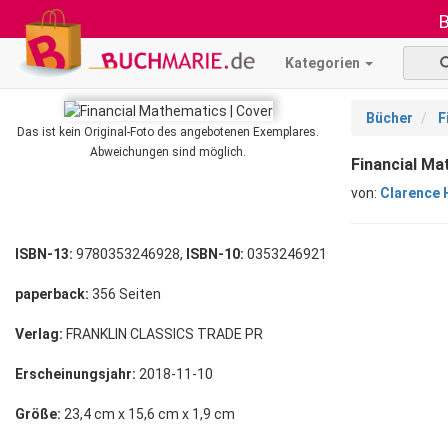
B
Kategorien
Bücher
F
Das ist kein Original-Foto des angebotenen Exemplares.
Abweichungen sind möglich.
Financial Ma
von:
Clarence 
ISBN-13:
9780353246928,
ISBN-10:
0353246921
paperback:
356 Seiten
Verlag:
FRANKLIN CLASSICS TRADE PR
Erscheinungsjahr:
2018-11-10
Größe:
23,4 cm x 15,6 cm x 1,9 cm