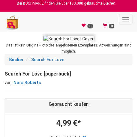
Bei BUCHMARIE finden Sie über 180.000 gebrauchte Bücher.
Toggl
navig
0
0
Das ist kein Original-Foto des angebotenen Exemplares. Abweichungen sind
möglich.
Bücher
Search For Love
Search For Love [paperback]
von:
Nora Roberts
Gebraucht kaufen
4,99 €*