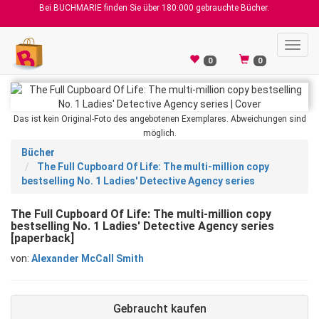
Bei BUCHMARIE finden Sie über 180.000 gebrauchte Bücher.
Toggl
navig
0
0
Das ist kein Original-Foto des angebotenen Exemplares. Abweichungen sind
möglich.
Bücher
The Full Cupboard Of Life: The multi-million copy
bestselling No. 1 Ladies' Detective Agency series
The Full Cupboard Of Life: The multi-million copy
bestselling No. 1 Ladies' Detective Agency series
[paperback]
von:
Alexander McCall Smith
Gebraucht kaufen