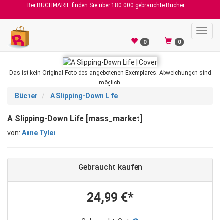
Bei BUCHMARIE finden Sie über 180.000 gebrauchte Bücher.
Toggl
navig
0
0
Das ist kein Original-Foto des angebotenen Exemplares. Abweichungen sind
möglich.
Bücher
A Slipping-Down Life
A Slipping-Down Life [mass_market]
von:
Anne Tyler
Gebraucht kaufen
24,99 €*