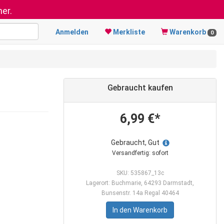
er.
Anmelden
Merkliste
Warenkorb
0
Gebraucht kaufen
6,99 €*
Gebraucht, Gut
Versandfertig: sofort
SKU: 535867_13c
Lagerort: Buchmarie, 64293 Darmstadt,
Bunsenstr. 14a Regal 40464
In den Warenkorb