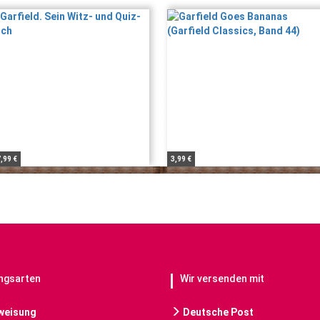
,99 €
3,99 €
ngsarten
Wir versenden mit
weisung
Deutsche Post