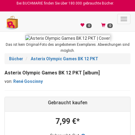
Bei BUCHMARIE finden Sie über 180.000 gebrauchte Bücher.
Toggl
navig
0
0
Das ist kein Original-Foto des angebotenen Exemplares. Abweichungen sind
möglich.
Bücher
Asterix Olympic Games BK 12 PKT
Asterix Olympic Games BK 12 PKT [album]
von:
René Goscinny
Gebraucht kaufen
7,99 €*