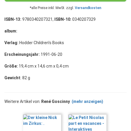
*alle Preise inkl. MwSt. zzgl.
Versandkosten
ISBN-13:
9780340207321,
ISBN-10:
0340207329
album:
Verlag:
Hodder Children's Books
Erscheinungsjahr:
1991-06-20
Größe:
19,4 cm x 14,6 cm x 0,4 cm
Gewicht:
82 g
Weitere Artikel von:
René Goscinny
(mehr anzeigen)