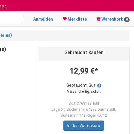
er.
Anmelden
Merkliste
Warenkorb
0
eries)
es)
Gebraucht kaufen
12,99 €*
Gebraucht, Gut
Versandfertig: sofort
SKU: 3769198_bdd
Lagerort: Buchmarie, 64293 Darmstadt,
Bunsenstr. 14a Regal 40712
In den Warenkorb