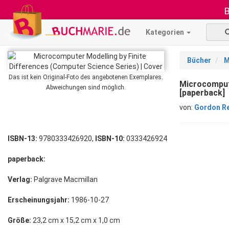
B
Kategorien
Bücher
M
Das ist kein Original-Foto des angebotenen Exemplares.
Microcompute
Abweichungen sind möglich.
[paperback]
von:
Gordon R
ISBN-13:
9780333426920,
ISBN-10:
0333426924
paperback:
Verlag:
Palgrave Macmillan
Erscheinungsjahr:
1986-10-27
Größe:
23,2 cm x 15,2 cm x 1,0 cm