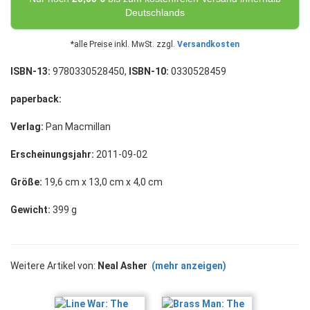
Deutschlands
*alle Preise inkl. MwSt. zzgl.
Versandkosten
ISBN-13:
9780330528450,
ISBN-10:
0330528459
paperback:
Verlag:
Pan Macmillan
Erscheinungsjahr:
2011-09-02
Größe:
19,6 cm x 13,0 cm x 4,0 cm
Gewicht:
399 g
Weitere Artikel von:
Neal Asher
(mehr anzeigen)