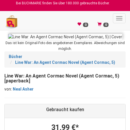
Bei BUCHMARIE finden Sie über 180.000 gebrauchte Bücher.
Toggl
navig
0
0
Das ist kein Original-Foto des angebotenen Exemplares. Abweichungen sind
möglich.
Bücher
Line War: An Agent Cormac Novel (Agent Cormac, 5)
Line War: An Agent Cormac Novel (Agent Cormac, 5)
[paperback]
von:
Neal Asher
Gebraucht kaufen
31,99 €*