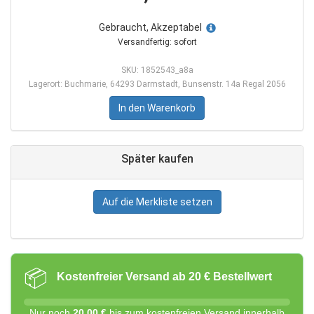
Gebraucht, Akzeptabel
Versandfertig: sofort
SKU: 1852543_a8a
Lagerort: Buchmarie, 64293 Darmstadt, Bunsenstr. 14a Regal 2056
In den Warenkorb
Später kaufen
Auf die Merkliste setzen
📦
Kostenfreier Versand ab 20 € Bestellwert
Nur noch
20,00 €
bis zum kostenfreien Versand innerhalb