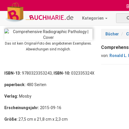
B
Kategorien
Bücher
C
Das ist kein Original-Foto des angebotenen Exemplares.
Comprehensi
Abweichungen sind möglich.
von:
Ronald L.
ISBN-13:
9780323353243,
ISBN-10:
032335324X
paperback:
480 Seiten
Verlag:
Mosby
Erscheinungsjahr:
2015-09-16
Größe:
27,5 cm x 21,8 cm x 2,3 cm