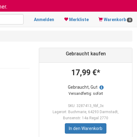
er.
Anmelden
Merkliste
Warenkorb
0
Gebraucht kaufen
17,99 €*
Gebraucht, Gut
Versandfertig: sofort
SKU: 3287413_9bf_3x
Lagerort: Buchmarie, 64293 Darmstadt,
Bunsenstr. 14a Regal 2770
In den Warenkorb