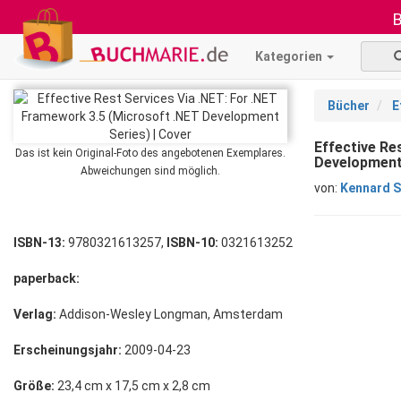
B
Kategorien
Bücher
E
Effective Re
Das ist kein Original-Foto des angebotenen Exemplares.
Development
Abweichungen sind möglich.
von:
Kennard S
ISBN-13:
9780321613257,
ISBN-10:
0321613252
paperback:
Verlag:
Addison-Wesley Longman, Amsterdam
Erscheinungsjahr:
2009-04-23
Größe:
23,4 cm x 17,5 cm x 2,8 cm