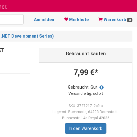
er.
Anmelden
Merkliste
Warenkorb
0
t .NET Development Series)
ET
Gebraucht kaufen
7,99 €*
Gebraucht, Gut
Versandfertig: sofort
SKU: 3727217_2c9_x
Lagerort: Buchmarie, 64293 Darmstadt,
Bunsenstr. 14a Regal 42036
In den Warenkorb