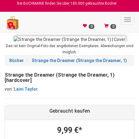
Bei BUCHMARIE finden Sie über 180.000 gebrauchte Bücher.
Toggl
navig
0
0
Das ist kein Original-Foto des angebotenen Exemplares. Abweichungen sind
möglich.
Bücher
Strange the Dreamer (Strange the Dreamer, 1)
Strange the Dreamer (Strange the Dreamer, 1)
[hardcover]
von:
Laini Taylor
Gebraucht kaufen
9,99 €*