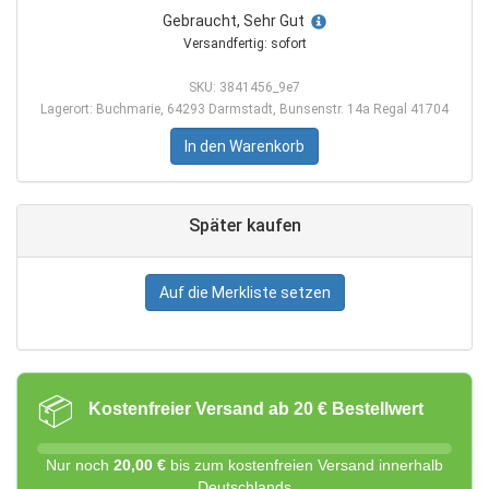
Gebraucht, Sehr Gut
Versandfertig: sofort
SKU: 3841456_9e7
Lagerort: Buchmarie, 64293 Darmstadt, Bunsenstr. 14a Regal 41704
In den Warenkorb
Später kaufen
Auf die Merkliste setzen
📦
Kostenfreier Versand ab 20 € Bestellwert
Nur noch
20,00 €
bis zum kostenfreien Versand innerhalb
Deutschlands