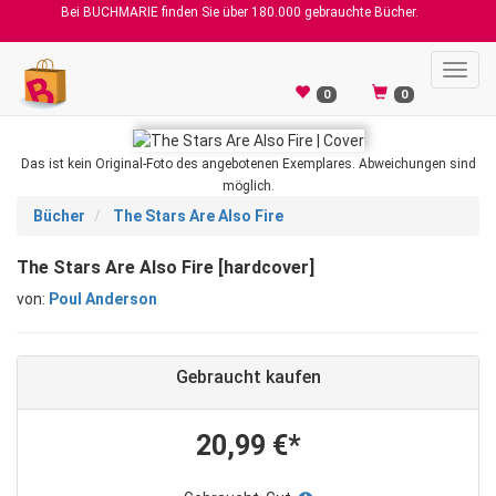
Bei BUCHMARIE finden Sie über 180.000 gebrauchte Bücher.
Toggl
navig
0
0
Das ist kein Original-Foto des angebotenen Exemplares. Abweichungen sind
möglich.
Bücher
The Stars Are Also Fire
The Stars Are Also Fire [hardcover]
von:
Poul Anderson
Gebraucht kaufen
20,99 €*