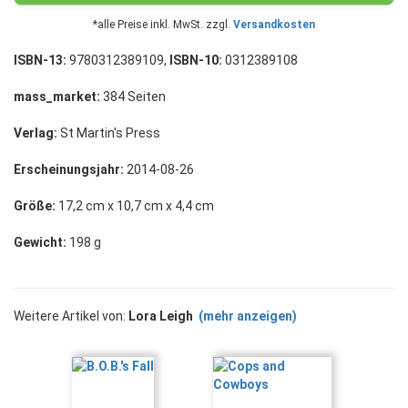
*alle Preise inkl. MwSt. zzgl.
Versandkosten
ISBN-13:
9780312389109,
ISBN-10:
0312389108
mass_market:
384 Seiten
Verlag:
St Martin's Press
Erscheinungsjahr:
2014-08-26
Größe:
17,2 cm x 10,7 cm x 4,4 cm
Gewicht:
198 g
Weitere Artikel von:
Lora Leigh
(mehr anzeigen)