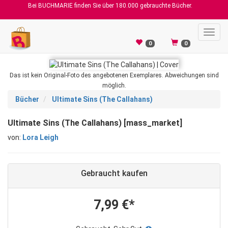
Bei BUCHMARIE finden Sie über 180.000 gebrauchte Bücher.
Toggl
navig
0
0
Das ist kein Original-Foto des angebotenen Exemplares. Abweichungen sind
möglich.
Bücher
Ultimate Sins (The Callahans)
Ultimate Sins (The Callahans) [mass_market]
von:
Lora Leigh
Gebraucht kaufen
7,99 €*