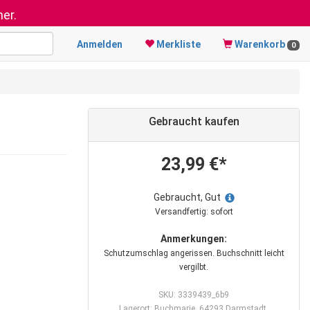
er.
Anmelden
Merkliste
Warenkorb
0
Gebraucht kaufen
23,99 €*
Gebraucht, Gut
Versandfertig: sofort
Anmerkungen:
Schutzumschlag angerissen. Buchschnitt leicht
vergilbt.
SKU: 3339439_6b9
Lagerort: Buchmarie, 64293 Darmstadt,