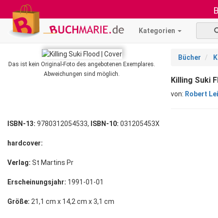
B
Kategorien
Bücher
K
Das ist kein Original-Foto des angebotenen Exemplares.
Abweichungen sind möglich.
Killing Suki 
von:
Robert Le
ISBN-13:
9780312054533,
ISBN-10:
031205453X
hardcover:
Verlag:
St Martins Pr
Erscheinungsjahr:
1991-01-01
Größe:
21,1 cm x 14,2 cm x 3,1 cm