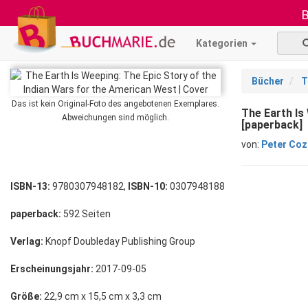
B
Kategorien
Bücher
T
Das ist kein Original-Foto des angebotenen Exemplares.
The Earth Is
Abweichungen sind möglich.
[paperback]
von:
Peter Co
ISBN-13:
9780307948182,
ISBN-10:
0307948188
paperback:
592 Seiten
Verlag:
Knopf Doubleday Publishing Group
Erscheinungsjahr:
2017-09-05
Größe:
22,9 cm x 15,5 cm x 3,3 cm