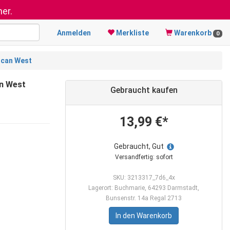
er.
Anmelden
Merkliste
Warenkorb
0
rican West
an West
Gebraucht kaufen
13,99 €*
Gebraucht, Gut
Versandfertig: sofort
SKU: 3213317_7d6_4x
Lagerort: Buchmarie, 64293 Darmstadt,
Bunsenstr. 14a Regal 2713
In den Warenkorb