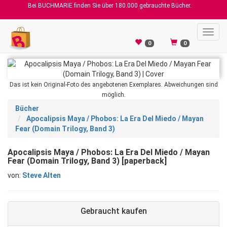
Bei BUCHMARIE finden Sie über 180.000 gebrauchte Bücher.
Toggl
navig
0
0
Das ist kein Original-Foto des angebotenen Exemplares. Abweichungen sind
möglich.
Bücher
Apocalipsis Maya / Phobos: La Era Del Miedo / Mayan
Fear (Domain Trilogy, Band 3)
Apocalipsis Maya / Phobos: La Era Del Miedo / Mayan
Fear (Domain Trilogy, Band 3) [paperback]
von:
Steve Alten
Gebraucht kaufen