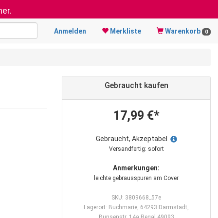
er.
Anmelden
Merkliste
Warenkorb
0
Gebraucht kaufen
17,99 €*
Gebraucht, Akzeptabel
Versandfertig: sofort
Anmerkungen:
leichte gebrausspuren am Cover
SKU: 3809668_57e
Lagerort: Buchmarie, 64293 Darmstadt,
Bunsenstr. 14a Regal 49093