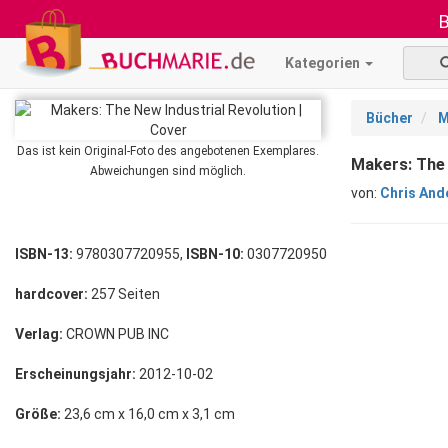
B
Kategorien
Bücher
M
Das ist kein Original-Foto des angebotenen Exemplares.
Makers: The 
Abweichungen sind möglich.
von:
Chris And
ISBN-13:
9780307720955,
ISBN-10:
0307720950
hardcover:
257 Seiten
Verlag:
CROWN PUB INC
Erscheinungsjahr:
2012-10-02
Größe:
23,6 cm x 16,0 cm x 3,1 cm