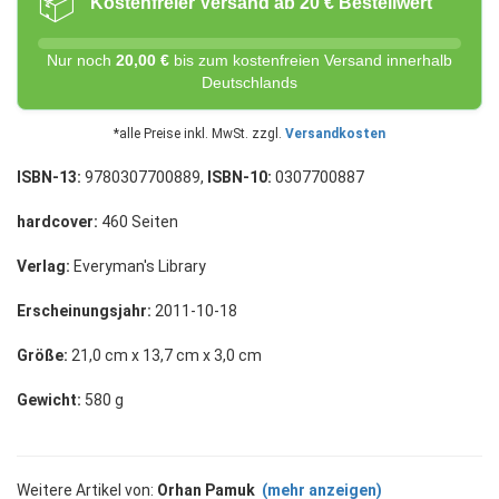
📦
Kostenfreier Versand ab 20 € Bestellwert
Nur noch
20,00 €
bis zum kostenfreien Versand innerhalb
Deutschlands
*alle Preise inkl. MwSt. zzgl.
Versandkosten
ISBN-13:
9780307700889,
ISBN-10:
0307700887
hardcover:
460 Seiten
Verlag:
Everyman's Library
Erscheinungsjahr:
2011-10-18
Größe:
21,0 cm x 13,7 cm x 3,0 cm
Gewicht:
580 g
Weitere Artikel von:
Orhan Pamuk
(mehr anzeigen)