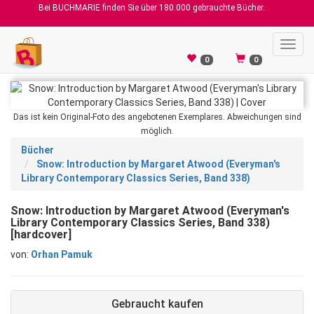
Bei BUCHMARIE finden Sie über 180.000 gebrauchte Bücher.
Toggl
navig
0
0
Das ist kein Original-Foto des angebotenen Exemplares. Abweichungen sind
möglich.
Bücher
Snow: Introduction by Margaret Atwood (Everyman's
Library Contemporary Classics Series, Band 338)
Snow: Introduction by Margaret Atwood (Everyman's
Library Contemporary Classics Series, Band 338)
[hardcover]
von:
Orhan Pamuk
Gebraucht kaufen